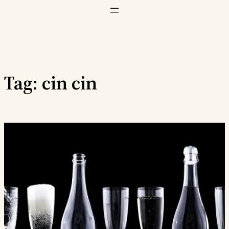
Vai
al
contenuto
Tag:
cin cin