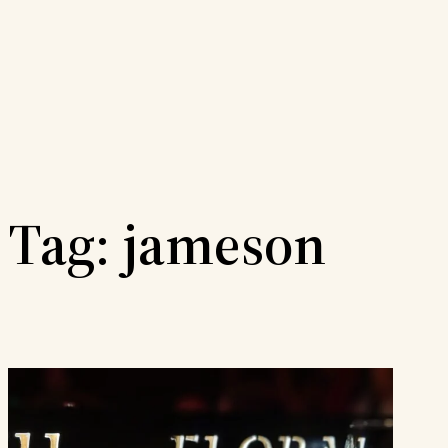
Vai
al
contenuto
Tag:
jameson