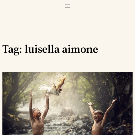
Vai
al
contenuto
Tag:
luisella aimone