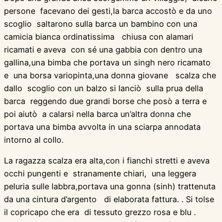
persone facevano dei gesti,la barca accostò e da uno
scoglio saltarono sulla barca un bambino con una
camicia bianca ordinatissima chiusa con alamari
ricamati e aveva con sé una gabbia con dentro una
gallina,una bimba che portava un singh nero ricamato
e una borsa variopinta,una donna giovane scalza che
dallo scoglio con un balzo si lanciò sulla prua della
barca reggendo due grandi borse che posò a terra e
poi aiutò a calarsi nella barca un’altra donna che
portava una bimba avvolta in una sciarpa annodata
intorno al collo.
La ragazza scalza era alta,con i fianchi stretti e aveva
occhi pungenti e stranamente chiari, una leggera
peluria sulle labbra,portava una gonna (sinh) trattenuta
da una cintura d’argento di elaborata fattura. . Si tolse
il copricapo che era di tessuto grezzo rosa e blu .