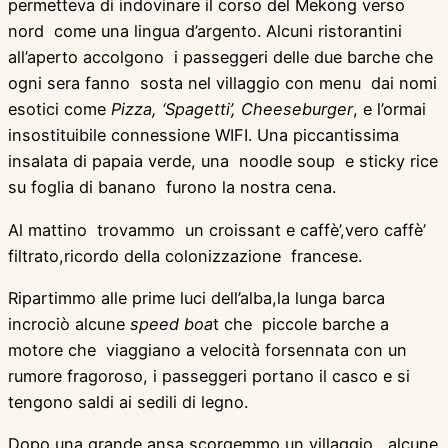
permetteva di indovinare il corso del Mekong verso
nord come una lingua d’argento. Alcuni ristorantini
all’aperto accolgono i passeggeri delle due barche che
ogni sera fanno sosta nel villaggio con menu dai nomi
esotici come
Pizza,
‘
Spagetti’,
Cheeseburger
, e l’ormai
insostituibile connessione WIFI. Una piccantissima
insalata di papaia verde, una noodle soup e sticky rice
su foglia di banano furono la nostra cena.
Al mattino trovammo un croissant e caffè’,vero caffè’
filtrato,ricordo della colonizzazione francese.
Ripartimmo alle prime luci dell’alba,la lunga barca
incrociò alcune
speed
boa
t che piccole barche a
motore che viaggiano a velocità forsennata con un
rumore fragoroso, i passeggeri portano il casco e si
tengono saldi ai sedili di legno.
Dopo una grande ansa scorgemmo un villaggio, alcune