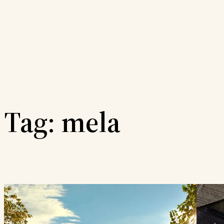
Vai
al
contenuto
Tag:
mela