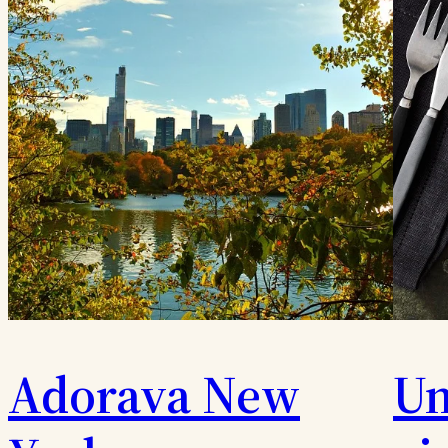
Adorava New
Un