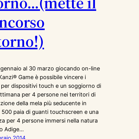
orno…(mette il
ncorso
torno!)
 gennaio al 30 marzo giocando on-line
 Kanzi® Game è possibile vincere i
 per dispositivi touch e un soggiorno di
ttimana per 4 persone nei territori di
azione della mela più seducente in
 500 paia di guanti touchscreen e una
a per 4 persone immersi nella natura
lto Adige…
braio 2014