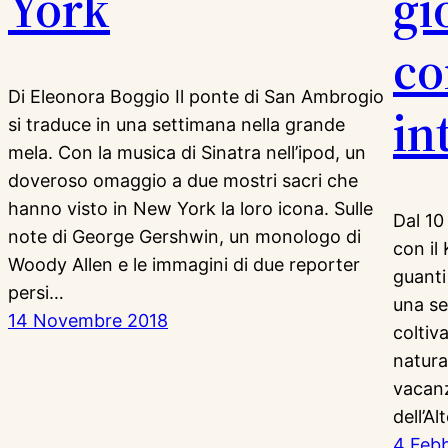
York
gi
co
Di Eleonora Boggio Il ponte di San Ambrogio
in
si traduce in una settimana nella grande
mela. Con la musica di Sinatra nell’ipod, un
doveroso omaggio a due mostri sacri che
hanno visto in New York la loro icona. Sulle
Dal 10
note di George Gershwin, un monologo di
con il
Woody Allen e le immagini di due reporter
guanti
persi…
una se
14 Novembre 2018
coltiv
natura
vacanz
dell’A
4 Feb