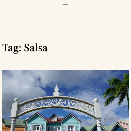
Vai
al
contenuto
Tag:
Salsa