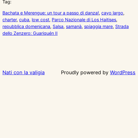
Tag:
Bachata e Merengue: un tour a passo di danza!
, 
cayo largo
, 
charter
, 
cuba
, 
low cost
, 
Parco Nazionale di Los Haitises
, 
repubblica domenicana
, 
Salsa
, 
samanà
, 
spiaggia mare
, 
Strada
dello Zenzero: Guariquén II
Nati con la valigia
Proudly powered by
WordPress