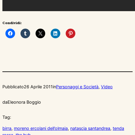
Condividi:
Pubblicato
26 Aprile 2011
in
Personaggi e Società
, 
Video
da
Eleonora Boggio
Tag:
birra
, 
moreno ercolani dell’olmaia
, 
natascia santandrea
, 
tenda
rossa
, 
the hub