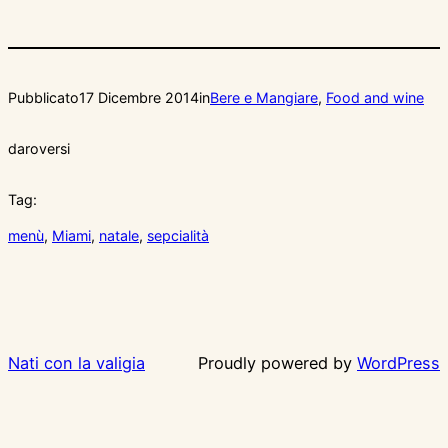
Pubblicato
17 Dicembre 2014
in
Bere e Mangiare
, 
Food and wine
da
roversi
Tag:
menù
, 
Miami
, 
natale
, 
sepcialità
Nati con la valigia
Proudly powered by
WordPress