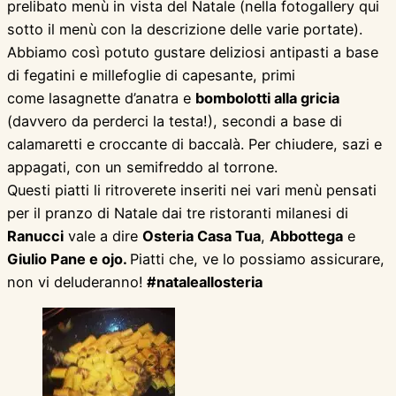
prelibato menù in vista del Natale (nella fotogallery qui
sotto il menù con la descrizione delle varie portate).
Abbiamo così potuto gustare deliziosi antipasti a base
di fegatini e millefoglie di capesante, primi
come lasagnette d’anatra e
bombolotti alla gricia
(davvero da perderci la testa!), secondi a base di
calamaretti e croccante di baccalà. Per chiudere, sazi e
appagati, con un semifreddo al torrone.
Questi piatti li ritroverete inseriti nei vari menù pensati
per il pranzo di Natale dai tre ristoranti milanesi di
Ranucci
vale a dire
Osteria Casa Tua
,
Abbottega
e
Giulio Pane e ojo.
Piatti che, ve lo possiamo assicurare,
non vi deluderanno!
#nataleallosteria