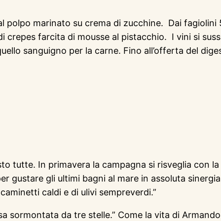
 al polpo marinato su crema di zucchine. Dai fagiolin
la di crepes farcita di mousse al pistacchio. I vini s
uello sanguigno per la carne. Fino all’offerta del dige
o tutte. In primavera la campagna si risveglia con la su
r gustare gli ultimi bagni al mare in assoluta sinergia c
aminetti caldi e di ulivi sempreverdi.”
sa sormontata da tre stelle.” Come la vita di Armand