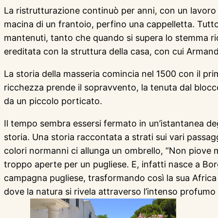
La ristrutturazione continuò per anni, con un lavoro p
macina di un frantoio, perfino una cappelletta. Tutt
mantenuti, tanto che quando si supera lo stemma rica
ereditata con la struttura della casa, con cui Armando
La storia della masseria comincia nel 1500 con il prim
ricchezza prende il sopravvento, la tenuta dal blocc
da un piccolo porticato.
Il tempo sembra essersi fermato in un’istantanea degl
storia. Una storia raccontata a strati sui vari passag
colori normanni ci allunga un ombrello, “Non piove m
troppo aperte per un pugliese. E, infatti nasce a B
campagna pugliese, trasformando così la sua Africa in
dove la natura si rivela attraverso l’intenso profumo d