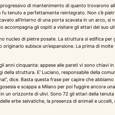
rogressivo di mantenimento di quanto trovarono all’inte
o fu tenuto e perfettamente reintegrato. Non c’è pietr
vato all’interno di una porta scavata in un arco, si 
 accompagna gli ospiti a visitare gli ettari del suo ul
o nucleo di pietre posate. La struttura si edifica per 
o originario subisce un’espansione. La prima di molte 
i anni cinquanta: appese alle pareti vi sono chiavi in
gi della struttura. E’ Luciano, responsabile della comu
ai”, dice. Basta questa frase per capire che abbiamo 
orgosesia e scappa a Milano per poi fuggire ancora un
 un orizzonte di ulivi. Sono 72 gli ettari della tenuta
elle erbe selvatiche, la presenza di animali e uccelli, e