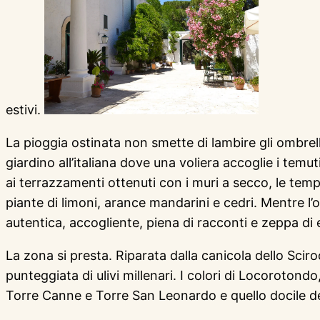
estivi.
La pioggia ostinata non smette di lambire gli ombrell
giardino all’italiana dove una voliera accoglie i te
ai terrazzamenti ottenuti con i muri a secco, le tempe
piante di limoni, arance mandarini e cedri. Mentre l’o
autentica, accogliente, piena di racconti e zeppa di e
La zona si presta. Riparata dalla canicola dello Sciroc
punteggiata di ulivi millenari. I colori di Locorotond
Torre Canne e Torre San Leonardo e quello docile del