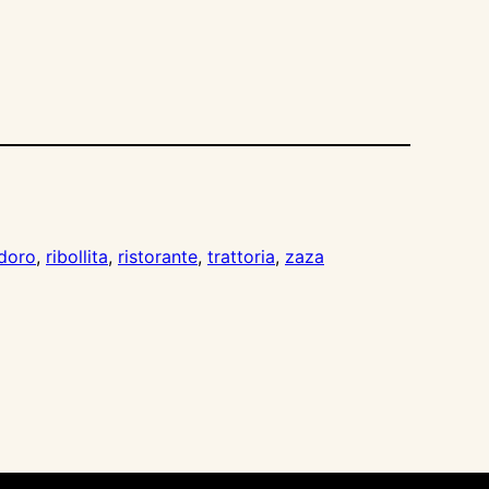
doro
, 
ribollita
, 
ristorante
, 
trattoria
, 
zaza