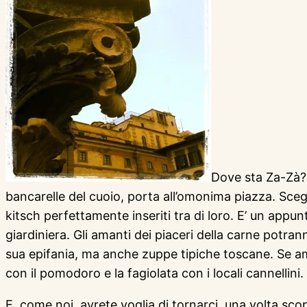
Dove sta Za-Zà? 
bancarelle del cuoio, porta all’omonima piazza. Scegl
kitsch perfettamente inseriti tra di loro. E’ un appun
giardiniera. Gli amanti dei piaceri della carne potran
sua epifania, ma anche zuppe tipiche toscane. Se amat
con il pomodoro e la fagiolata con i locali cannellin
E, come noi, avrete voglia di tornarci, una volta sc