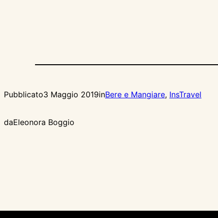
Pubblicato
3 Maggio 2019
in
Bere e Mangiare
, 
InsTravel
da
Eleonora Boggio