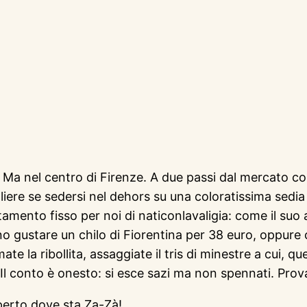
Ma nel centro di Firenze. A due passi dal mercato cop
iere se sedersi nel dehors su una coloratissima sedia 
tamento fisso per noi di naticonlavaligia: come il suo 
no gustare un chilo di Fiorentina per 38 euro, oppure 
e la ribollita, assaggiate il tris di minestre a cui, 
i. Il conto è onesto: si esce sazi ma non spennati. Pro
operto dove sta Za-Zà!