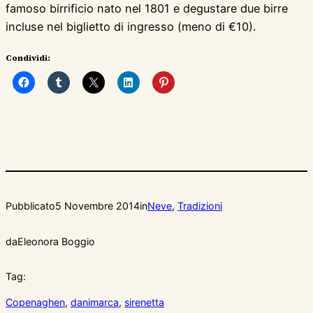
famoso birrificio nato nel 1801 e degustare due birre
incluse nel biglietto di ingresso (meno di €10).
Condividi:
Pubblicato
5 Novembre 2014
in
Neve
, 
Tradizioni
da
Eleonora Boggio
Tag:
Copenaghen
, 
danimarca
, 
sirenetta