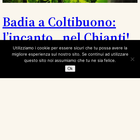
Badia a Coltibuono:
l’incanto…nel Chianti!
Utilizziamo i cookie per essere sicuri che tu possa avere la
migliore esperienza sul nostro sito. Se continui ad utilizzare
Di Elenonora Boggio Ci sono luoghi che avvolgono.
questo sito noi assumiamo che tu ne sia felice.
Sono coperte calde che si aprono oltre la cornice di
Ok
una finestra. Sono tovaglie di fiandra e pentoloni di
rame appesi sul soffitto di una cucina dal pavimento di
cotto. Sono trapunte che irradiano sotto i cieli di una
volta stellata. Sono luoghi speciali. Magari non
semplici…
20 Giugno 2016