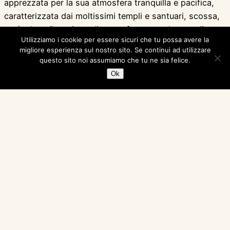
apprezzata per la sua atmosfera tranquilla e pacifica,
caratterizzata dai moltissimi templi e santuari, scossa,
però, da un’invasione di gente festosa nel mese di
Utilizziamo i cookie per essere sicuri che tu possa avere la
luglio, in occasione del Gion Festival (Gion Matsuri),
migliore esperienza sul nostro sito. Se continui ad utilizzare
uno dei tre più importanti di tutto il Giappone insieme
questo sito noi assumiamo che tu ne sia felice.
allo “Aoi Matsuri” e “Jidai Matsuri”. Questo…
Ok
16 Luglio 2012