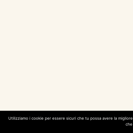
Utilizziamo i cookie per essere sicuri che tu possa avere la miglior
che 