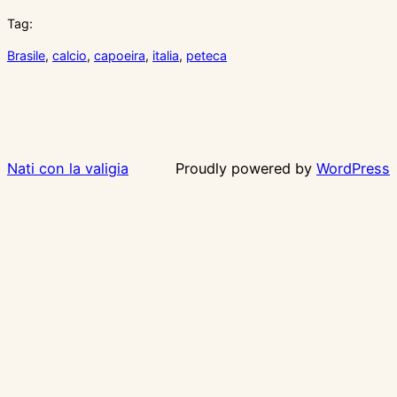
Tag:
Brasile
, 
calcio
, 
capoeira
, 
italia
, 
peteca
Nati con la valigia
Proudly powered by
WordPress