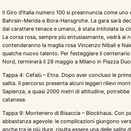
Il Giro d’Italia numero 100 si preannuncia come uno 
Bahrain-Merida e Bora-Hansgrohe. La gara sarà dedic
dal carattere tenace e umano, è stata intitolata la c
La corsa rosa, sempre più entusiasmante, vedrà ai nas
contenderanno la maglia rosa Vincenzo Nibali e Nair
qualche nuovo talento. Per festeggiare il centenario d
Nord, terminerà il 28 maggio a Milano in Piazza Du
Tappa 4: Cefalù – Etna. Dopo aver concluso le prime 
salita. Il percorso presenta alcuni leggeri rilievi mo
Sapienza, a quasi 2000 metri di altitudine, potrebbe 
catanese.
Tappa 9: Montenero di Bisaccia – Blockhaus. Con pa
abbastanza agevole: le complicazioni giungono verso l
anche tra le più dure, risulta essere una delle salite d