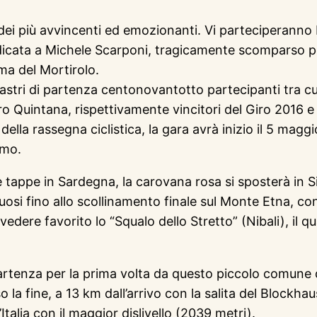
dei più avvincenti ed emozionanti. Vi parteciperanno 
ata a Michele Scarponi, tragicamente scomparso poco 
ima del Mortirolo.
tri di partenza centonovantotto partecipanti tra cui i 
o Quintana, rispettivamente vincitori del Giro 2016 e
ella rassegna ciclistica, la gara avrà inizio il 5 magg
omo.
tappe in Sardegna, la carovana rosa si sposterà in Sic
ntuosi fino allo scollinamento finale sul Monte Etna, co
vedere favorito lo “Squalo dello Stretto” (Nibali), il 
rtenza per la prima volta da questo piccolo comune d
a fine, a 13 km dall’arrivo con la salita del Blockhaus
’Italia con il maggior dislivello (2039 metri).