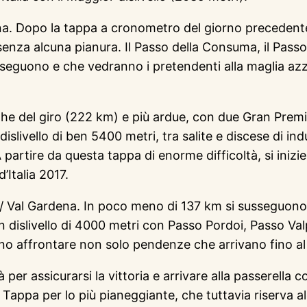
a. Dopo la tappa a cronometro del giorno precedent
senza alcuna pianura. Il Passo della Consuma, il Passo 
seguono e che vedranno i pretendenti alla maglia azz
ghe del giro (222 km) e più ardue, con due Gran Prem
dislivello di ben 5400 metri, tra salite e discese di i
 partire da questa tappa di enorme difficoltà, si inizie
’Italia 2017.
h) / Val Gardena. In poco meno di 137 km si susseguon
n dislivello di 4000 metri con Passo Pordoi, Passo Va
no affrontare non solo pendenze che arrivano fino al 
r assicurarsi la vittoria e arrivare alla passerella c
Tappa per lo più pianeggiante, che tuttavia riserva a