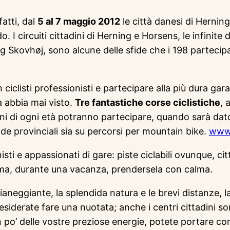
nfatti, dal
5 al 7 maggio 2012
le città danesi di Hernin
 I circuiti cittadini di Herning e Horsens, le infinite d
ing Skovhøj, sono alcune delle sfide che i 198 partecip
 in ciclisti professionisti e partecipare alla più dura g
a abbia mai visto.
Tre fantastiche corse ciclistiche
, 
ni di ogni età potranno partecipare, quando sarà dato 
trade provinciali sia su percorsi per mountain bike.
www.
sti e appassionati di gare: piste ciclabili ovunque, ci
ama, durante una vacanza, prendersela con calma.
pianeggiante, la splendida natura e le brevi distanze,
esiderate fare una nuotata; anche i centri cittadini so
po’ delle vostre preziose energie, potete portare con 