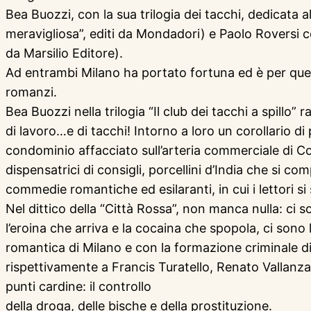
Bea Buozzi, con la sua trilogia dei tacchi, dedicata 
meravigliosa”, editi da Mondadori) e Paolo Roversi con
da Marsilio Editore).
Ad entrambi Milano ha portato fortuna ed è per ques
romanzi.
Bea Buozzi nella trilogia “Il club dei tacchi a spillo”
di lavoro…e di tacchi! Intorno a loro un corollario d
condominio affacciato sull’arteria commerciale di C
dispensatrici di consigli, porcellini d’India che si
commedie romantiche ed esilaranti, in cui i lettori si s
Nel dittico della “Città Rossa”, non manca nulla: ci s
l’eroina che arriva e la cocaina che spopola, ci sono
romantica di Milano e con la formazione criminale di u
rispettivamente a Francis Turatello, Renato Vallanz
punti cardine: il controllo
della droga, delle bische e della prostituzione.