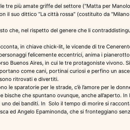
alle tre più amate griffe del settore (“Matta per Manol
 il suo dittico “La città rossa” (costituito da “Milano
to che, nel rispetto del genere che li contraddisting
 racconta, in chiave chick-lit, le vicende di tre Cenere
i personaggi felicemente eccentrici, anima i pianerotto
orso Buenos Aires, in cui le tre protagoniste vivono
 comportano come cani, portinai curiosi e perfino un a
ono ritrovati e divertiti.
ono le sparatorie per le strade, c’è l’amore per le donn
 le bische che spuntano ovunque, anche all’aperto. In M
no dei banditi. In Solo il tempo di morire si racconta l
asca ed Angelo Epaminonda, che si fronteggiano senza