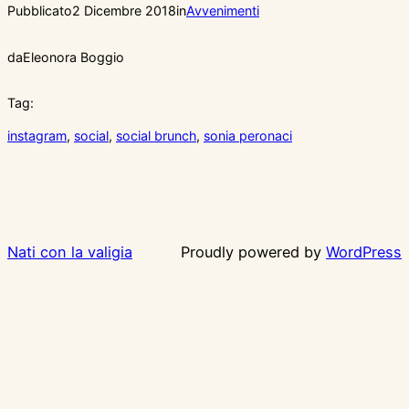
Pubblicato
2 Dicembre 2018
in
Avvenimenti
da
Eleonora Boggio
Tag:
instagram
, 
social
, 
social brunch
, 
sonia peronaci
Nati con la valigia
Proudly powered by
WordPress