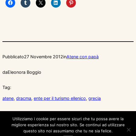
Pubblicato
27 Novembre 2012
in
Atene con papà
da
Eleonora Boggio
Tag:
atene
, 
dracma
, 
ente per il turismo ellenico
, 
grecia
Utilizziamo i cookie per essere sicuri che tu possa avere la
migliore esperienza sul nostro sito. Se continui ad utilizzare
questo sito noi assumiamo che tu ne sia felice.