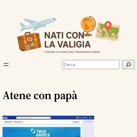
Vai
al
contenuto
Cerca
Atene con papà