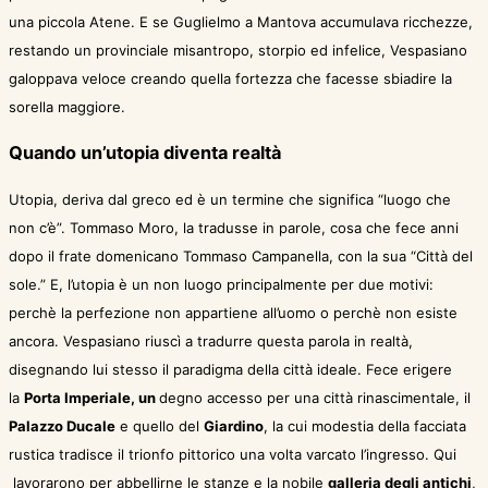
una piccola Atene. E se Guglielmo a Mantova accumulava ricchezze,
restando un provinciale misantropo, storpio ed infelice, Vespasiano
galoppava veloce creando quella fortezza che facesse sbiadire la
sorella maggiore.
Quando un’utopia diventa realtà
Utopia, deriva dal greco ed è un termine che significa “luogo che
non c’è”. Tommaso Moro, la tradusse in parole, cosa che fece anni
dopo il frate domenicano Tommaso Campanella, con la sua “Città del
sole.” E, l’utopia è un non luogo principalmente per due motivi:
perchè la perfezione non appartiene all’uomo o perchè non esiste
ancora. Vespasiano riuscì a tradurre questa parola in realtà,
disegnando lui stesso il paradigma della città ideale. Fece erigere
la
Porta Imperiale, un
degno accesso per una città rinascimentale, il
Palazzo Ducale
e quello del
Giardino
, la cui modestia della facciata
rustica tradisce il trionfo pittorico una volta varcato l’ingresso. Qui
lavorarono per abbellirne le stanze e la nobile
galleria degli antichi
,