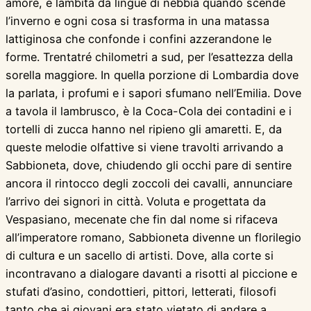
amore, e lambita da lingue di nebbia quando scende
l’inverno e ogni cosa si trasforma in una matassa
lattiginosa che confonde i confini azzerandone le
forme. Trentatré chilometri a sud, per l’esattezza della
sorella maggiore. In quella porzione di Lombardia dove
la parlata, i profumi e i sapori sfumano nell’Emilia. Dove
a tavola il lambrusco, è la Coca-Cola dei contadini e i
tortelli di zucca hanno nel ripieno gli amaretti. E, da
queste melodie olfattive si viene travolti arrivando a
Sabbioneta, dove, chiudendo gli occhi pare di sentire
ancora il rintocco degli zoccoli dei cavalli, annunciare
l’arrivo dei signori in città. Voluta e progettata da
Vespasiano, mecenate che fin dal nome si rifaceva
all’imperatore romano, Sabbioneta divenne un florilegio
di cultura e un sacello di artisti. Dove, alla corte si
incontravano a dialogare davanti a risotti al piccione e
stufati d’asino, condottieri, pittori, letterati, filosofi
tanto che ai giovani era stato vietato di andare a