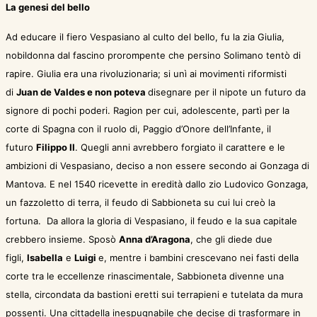
La genesi del bello
Ad educare il fiero Vespasiano al culto del bello, fu la zia Giulia,
nobildonna dal fascino prorompente che persino Solimano tentò di
rapire. Giulia era una rivoluzionaria; si unì ai movimenti riformisti
di
Juan de Valdes e non poteva
disegnare per il nipote un futuro da
signore di pochi poderi. Ragion per cui, adolescente, partì per la
corte di Spagna con il ruolo di, Paggio d’Onore dell’Infante, il
futuro
Filippo II
. Quegli anni avrebbero forgiato il carattere e le
ambizioni di Vespasiano, deciso a non essere secondo ai Gonzaga di
Mantova. E nel 1540 ricevette in eredità dallo zio Ludovico Gonzaga,
un fazzoletto di terra, il feudo di Sabbioneta su cui lui creò la
fortuna. Da allora la gloria di Vespasiano, il feudo e la sua capitale
crebbero insieme. Sposò
Anna d’Aragona
, che gli diede due
figli,
Isabella
e
Luigi
e, mentre i bambini crescevano nei fasti della
corte tra le eccellenze rinascimentale, Sabbioneta divenne una
stella, circondata da bastioni eretti sui terrapieni e tutelata da mura
possenti. Una cittadella inespugnabile che decise di trasformare in