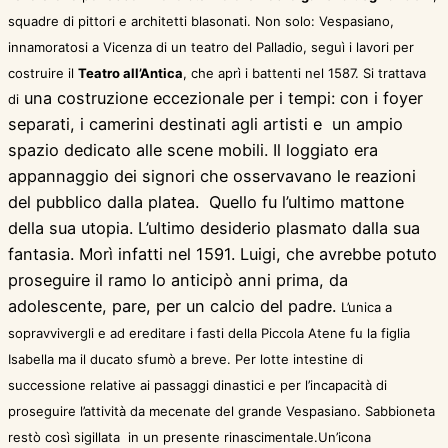
squadre di pittori e architetti blasonati. Non solo: Vespasiano,
innamoratosi a Vicenza di un teatro del Palladio, seguì i lavori per
costruire il
Teatro all’Antica
, che aprì i battenti nel 1587. Si trattava
una costruzione eccezionale per i tempi: con i foyer
di
separati, i camerini destinati agli artisti e un ampio
spazio dedicato alle scene mobili. Il loggiato era
appannaggio dei signori che osservavano le reazioni
del pubblico dalla platea. Quello fu l’ultimo mattone
della sua utopia. L’ultimo desiderio plasmato dalla sua
fantasia. Morì infatti nel 1591. Luigi, che avrebbe potuto
proseguire il ramo lo anticipò anni prima, da
adolescente, pare, per un calcio del padre.
L’unica a
sopravvivergli e ad ereditare i fasti della Piccola Atene fu la figlia
Isabella ma il ducato sfumò a breve.
Per lotte intestine di
successione relative ai passaggi dinastici e per l’incapacità di
proseguire l’attività da mecenate del grande Vespasiano. Sabbioneta
restò così sigillata
in un presente rinascimentale.Un’icona