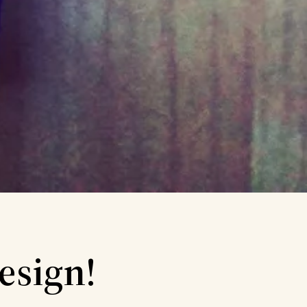
esign!