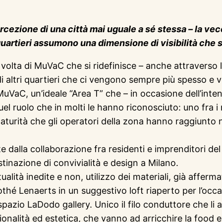
cezione di una città mai uguale a sé stessa – la vec
uartieri assumono una dimensione di visibilità che su
volta di MuVaC che si ridefinisce – anche attraverso
i di altri quartieri che ci vengono sempre più spesso e v
uVaC, un’ideale “Area T” che – in occasione dell’intens
quel ruolo che in molti le hanno riconosciuto: uno fra i 
rità che gli operatori della zona hanno raggiunto nell
 dalla collaborazione fra residenti e imprenditori del
tinazione di convivialità e design a Milano.
lità inedite e non, utilizzo dei materiali, già afferma
hé Lenaerts in un suggestivo loft riaperto per l’occasi
o spazio LaDodo gallery. Unico il filo conduttore che li
ionalità ed estetica, che vanno ad arricchire la food 