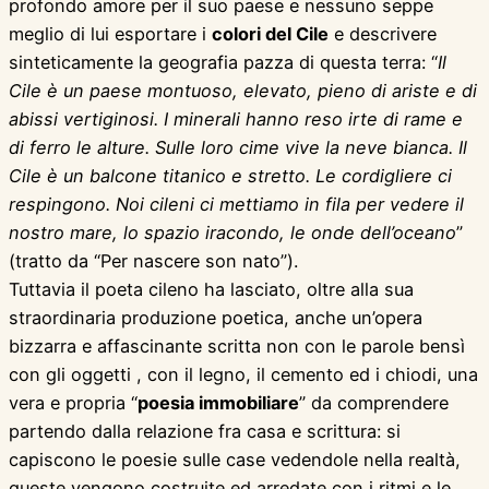
profondo amore per il suo paese e nessuno seppe
meglio di lui esportare i
colori del Cile
e descrivere
sinteticamente la geografia pazza di questa terra: “
Il
Cile è un paese montuoso, elevato, pieno di ariste e di
abissi vertiginosi. I minerali hanno reso irte di rame e
di ferro le alture. Sulle loro cime vive la neve bianca. Il
Cile è un balcone titanico e stretto. Le cordigliere ci
respingono. Noi cileni ci mettiamo in fila per vedere il
nostro mare, lo spazio iracondo, le onde dell’oceano
”
(tratto da “Per nascere son nato”).
Tuttavia il poeta cileno ha lasciato, oltre alla sua
straordinaria produzione poetica, anche un’opera
bizzarra e affascinante scritta non con le parole bensì
con gli oggetti , con il legno, il cemento ed i chiodi, una
vera e propria “
poesia immobiliare
” da comprendere
partendo dalla relazione fra casa e scrittura: si
capiscono le poesie sulle case vedendole nella realtà,
queste vengono costruite ed arredate con i ritmi e le