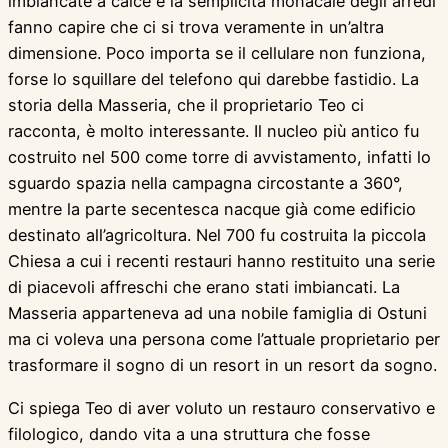
imbiancate a calce e la semplicità monacale degli arredi
fanno capire che ci si trova veramente in un’altra
dimensione. Poco importa se il cellulare non funziona,
forse lo squillare del telefono qui darebbe fastidio. La
storia della Masseria, che il proprietario Teo ci
racconta, è molto interessante. Il nucleo più antico fu
costruito nel 500 come torre di avvistamento, infatti lo
sguardo spazia nella campagna circostante a 360°,
mentre la parte secentesca nacque già come edificio
destinato all’agricoltura. Nel 700 fu costruita la piccola
Chiesa a cui i recenti restauri hanno restituito una serie
di piacevoli affreschi che erano stati imbiancati. La
Masseria apparteneva ad una nobile famiglia di Ostuni
ma ci voleva una persona come l’attuale proprietario per
trasformare il sogno di un resort in un resort da sogno.
Ci spiega Teo di aver voluto un restauro conservativo e
filologico, dando vita a una struttura che fosse