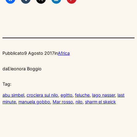
Pubblicato
9 Agosto 2017
in
Africa
da
Eleonora Boggio
Tag:
abu simbel
, 
crociera sul nilo
, 
egitto
, 
feluche
, 
lago nasser
, 
last
minute
, 
manuela gobbo
, 
Mar rosso
, 
nilo
, 
sharm el skeick