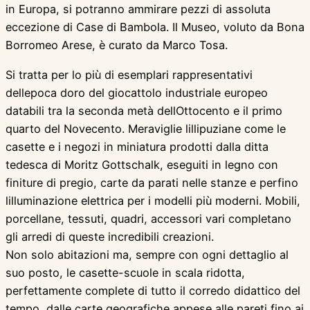
in Europa, si potranno ammirare pezzi di assoluta
eccezione di Case di Bambola. Il Museo, voluto da Bona
Borromeo Arese, è curato da Marco Tosa.
Si tratta per lo più di esemplari rappresentativi
dellepoca doro del giocattolo industriale europeo
databili tra la seconda metà dellOttocento e il primo
quarto del Novecento. Meraviglie lillipuziane come le
casette e i negozi in miniatura prodotti dalla ditta
tedesca di Moritz Gottschalk, eseguiti in legno con
finiture di pregio, carte da parati nelle stanze e perfino
lilluminazione elettrica per i modelli più moderni. Mobili,
porcellane, tessuti, quadri, accessori vari completano
gli arredi di queste incredibili creazioni.
Non solo abitazioni ma, sempre con ogni dettaglio al
suo posto, le casette-scuole in scala ridotta,
perfettamente complete di tutto il corredo didattico del
tempo, dalle carte geografiche appese alle pareti fino ai