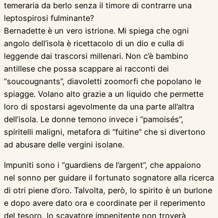
temeraria da berlo senza il timore di contrarre una
leptospirosi fulminante?
Bernadette è un vero istrione. Mi spiega che ogni
angolo dell’isola è ricettacolo di un dio e culla di
leggende dai trascorsi millenari. Non c’è bambino
antillese che possa scappare ai racconti dei
“soucougnants”, diavoletti zoomorfi che popolano le
spiagge. Volano alto grazie a un liquido che permette
loro di spostarsi agevolmente da una parte all’altra
dell’isola. Le donne temono invece i “pamoisés”,
spiritelli maligni, metafora di “fuitine” che si divertono
ad abusare delle vergini isolane.
Impuniti sono i “guardiens de l’argent”, che appaiono
nel sonno per guidare il fortunato sognatore alla ricerca
di otri piene d’oro. Talvolta, però, lo spirito è un burlone
e dopo avere dato ora e coordinate per il reperimento
del tesoro, lo scavatore impenitente non troverà