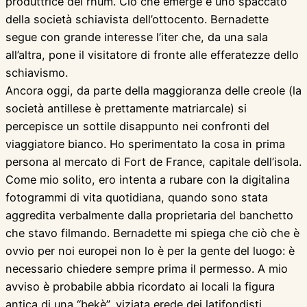
produttrice del rhum. Ciò che emerge è uno spaccato
della società schiavista dell’ottocento. Bernadette
segue con grande interesse l’iter che, da una sala
all’altra, pone il visitatore di fronte alle efferatezze dello
schiavismo.
Ancora oggi, da parte della maggioranza delle creole (la
società antillese è prettamente matriarcale) si
percepisce un sottile disappunto nei confronti del
viaggiatore bianco. Ho sperimentato la cosa in prima
persona al mercato di Fort de France, capitale dell’isola.
Come mio solito, ero intenta a rubare con la digitalina
fotogrammi di vita quotidiana, quando sono stata
aggredita verbalmente dalla proprietaria del banchetto
che stavo filmando. Bernadette mi spiega che ciò che è
ovvio per noi europei non lo è per la gente del luogo: è
necessario chiedere sempre prima il permesso. A mio
avviso è probabile abbia ricordato ai locali la figura
antica di una “bekè”, viziata erede dei latifondisti