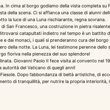
rna. In cima al borgo godiamo della vista completa su F
ta della scena. Ci si affianca una classe di alunni d
otto la luce di una Luna rischiarante, regna sovrana.
o di San Francesco, una costruzione in pietra risale
trovarsi catapultati indietro nel tempo è un battito di 
me e dai monaci, i quali si prenderanno cura del borgo 
 nero della notte. La Luna, lei testimone perenne dello s
rgo fioriva nella pienezza del suo splendore!
linata. Giovanni Paolo II fece visita al convento nel 
autorità del Vaticano di quegli anni!
è Fiesole. Dopo l’abbondanza di beltà artistiche, di 
nto di tranquillità, per nutrire la propria interiorità,